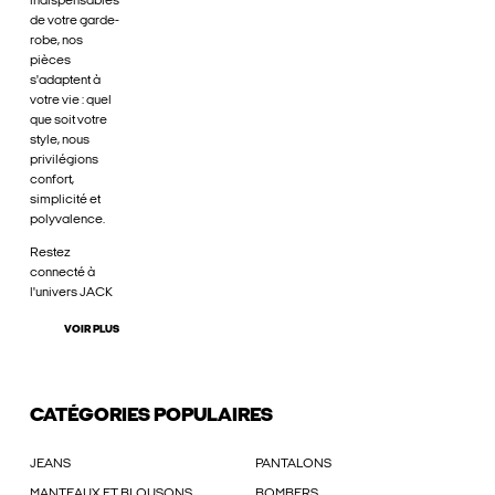
indispensables
de votre garde-
robe, nos
pièces
s'adaptent à
votre vie : quel
que soit votre
style, nous
privilégions
confort,
simplicité et
polyvalence.
Restez
connecté à
l'univers JACK
VOIR PLUS
CATÉGORIES POPULAIRES
JEANS
PANTALONS
MANTEAUX ET BLOUSONS
BOMBERS