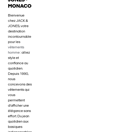
JONES -
MONACO
Bienvenue
chez JACK &
JONES, votre
destination
incontournable
pour les
vêtements
homme
: alliez
style et
confiance au
quotidien.
Depuis 1990,
nous
concevons des
vêtements qui
vous
permettent
d'afficher une
élégance sans
effort. Du jean
quotidien aux
basiques