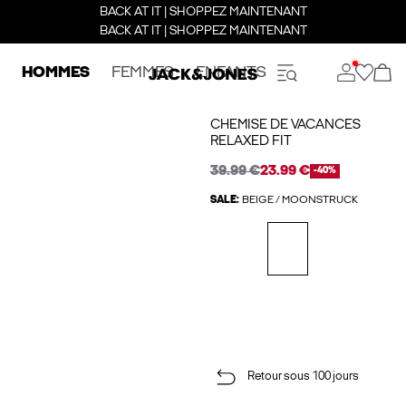
BACK AT IT | SHOPPEZ MAINTENANT
BACK AT IT | SHOPPEZ MAINTENANT
HOMMES
FEMMES
ENFANTS
CHEMISE DE VACANCES
RELAXED FIT
39.99 €
23.99 €
-40%
SALE:
BEIGE / MOONSTRUCK
Retour sous 100 jours