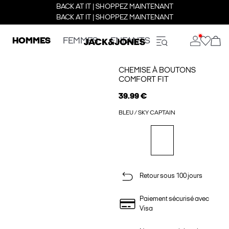
BACK AT IT | SHOPPEZ MAINTENANT
BACK AT IT | SHOPPEZ MAINTENANT
HOMMES
FEMMES
ENFANTS
CHEMISE À BOUTONS
COMFORT FIT
39.99 €
BLEU / SKY CAPTAIN
Retour sous 100 jours
Paiement sécurisé avec
Visa