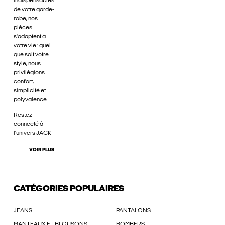
indispensables
de votre garde-
robe, nos
pièces
s'adaptent à
votre vie : quel
que soit votre
style, nous
privilégions
confort,
simplicité et
polyvalence.
Restez
connecté à
l'univers JACK
VOIR PLUS
CATÉGORIES POPULAIRES
JEANS
PANTALONS
MANTEAUX ET BLOUSONS
BOMBERS