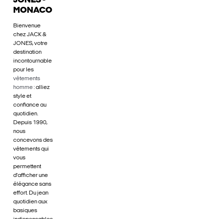
JONES -
MONACO
Bienvenue
chez JACK &
JONES, votre
destination
incontournable
pour les
vêtements
homme
: alliez
style et
confiance au
quotidien.
Depuis 1990,
nous
concevons des
vêtements qui
vous
permettent
d'afficher une
élégance sans
effort. Du jean
quotidien aux
basiques