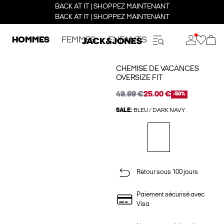
BACK AT IT | SHOPPEZ MAINTENANT
BACK AT IT | SHOPPEZ MAINTENANT
HOMMES
FEMMES
ENFANTS
CHEMISE DE VACANCES
OVERSIZE FIT
49.99 €
25.00 €
-50%
SALE:
BLEU / DARK NAVY
Retour sous 100 jours
Paiement sécurisé avec
Visa