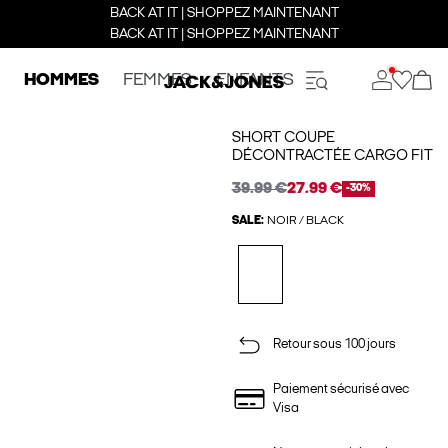
BACK AT IT | SHOPPEZ MAINTENANT
BACK AT IT | SHOPPEZ MAINTENANT
HOMMES
FEMMES
ENFANTS
SHORT COUPE
DÉCONTRACTÉE CARGO FIT
39.99 €
27.99 €
-30%
SALE:
NOIR / BLACK
Retour sous 100 jours
Paiement sécurisé avec
Visa