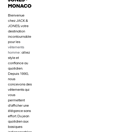
JONES -
MONACO
Bienvenue
chez JACK &
JONES, votre
destination
incontournable
pour les
vêtements
homme
: alliez
style et
confiance au
quotidien.
Depuis 1990,
nous
concevons des
vêtements qui
vous
permettent
d'afficher une
élégance sans
effort. Du jean
quotidien aux
basiques