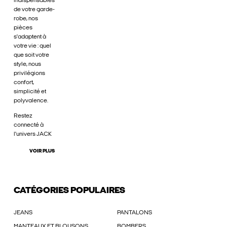
indispensables
de votre garde-
robe, nos
pièces
s'adaptent à
votre vie : quel
que soit votre
style, nous
privilégions
confort,
simplicité et
polyvalence.
Restez
connecté à
l'univers JACK
VOIR PLUS
CATÉGORIES POPULAIRES
JEANS
PANTALONS
MANTEAUX ET BLOUSONS
BOMBERS