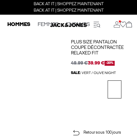
BACK AT IT | SHOPPEZ MAINTENANT
BACK AT IT | SHOPPEZ MAINTENANT
HOMMES
FEMMES
ENFANTS
PLUS SIZE PANTALON
COUPE DÉCONTRACTÉE
RELAXED FIT
49.99 €
39.99 €
-20%
SALE:
VERT / OLIVE NIGHT
Retour sous 100 jours