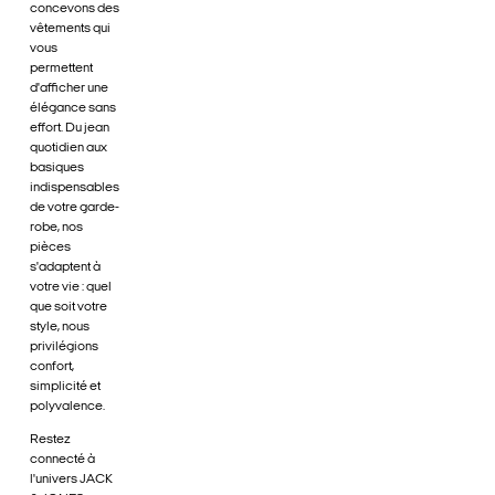
concevons des
vêtements qui
vous
permettent
d'afficher une
élégance sans
effort. Du jean
quotidien aux
basiques
indispensables
de votre garde-
robe, nos
pièces
s'adaptent à
votre vie : quel
que soit votre
style, nous
privilégions
confort,
simplicité et
polyvalence.
Restez
connecté à
l'univers JACK