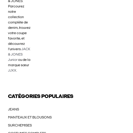
& JONES.
Parcourez
notre
collection
complète de
denim, trouvez
votre coupe
favorite, et
découvrez
l'univers
JACK
& JONES
Junior
ou de la
marque sœur
JJXX
.
CATÉGORIES POPULAIRES
JEANS
MANTEAUX ET BLOUSONS
SURCHEMISES