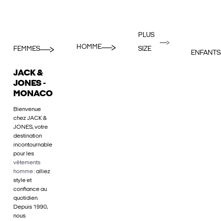
PLUS
HOMME
FEMMES
SIZE
ENFANTS
JACK &
JONES -
MONACO
Bienvenue
chez JACK &
JONES, votre
destination
incontournable
pour les
vêtements
homme
: alliez
style et
confiance au
quotidien.
Depuis 1990,
nous