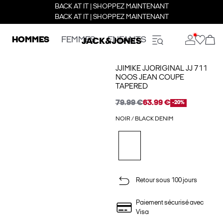
BACK AT IT | SHOPPEZ MAINTENANT
BACK AT IT | SHOPPEZ MAINTENANT
HOMMES
FEMMES
ENFANTS
JJIMIKE JJORIGINAL JJ 711
NOOS JEAN COUPE
TAPERED
79.99 €
63.99 €
-20%
NOIR / BLACK DENIM
Retour sous 100 jours
Paiement sécurisé avec
Visa