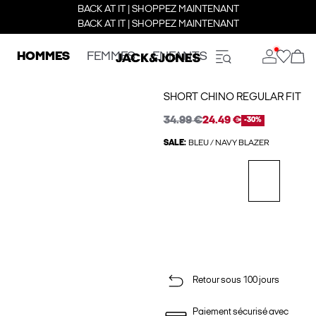
BACK AT IT | SHOPPEZ MAINTENANT
BACK AT IT | SHOPPEZ MAINTENANT
HOMMES
FEMMES
ENFANTS
SHORT CHINO REGULAR FIT
34.99 €
24.49 €
-30%
SALE:
BLEU / NAVY BLAZER
Retour sous 100 jours
Paiement sécurisé avec