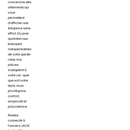
concevons des
vêtements qui
vous
permettent
d'afficher une
élégance sans
effort. Du jean
quotidien aux
basiques
indispensables
de votre garde-
robe, nos
pièces
s'adaptent à
votre vie : quel
que soit votre
style, nous
privilégions
confort,
simplicité et
polyvalence.
Restez
connecté à
l'univers JACK