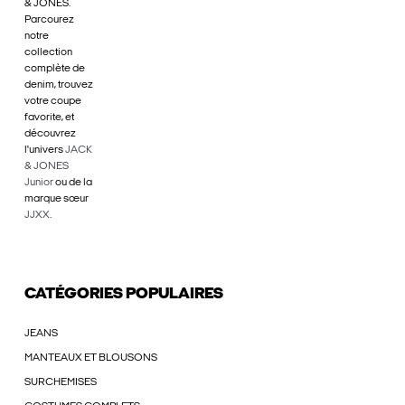
& JONES.
Parcourez
notre
collection
complète de
denim, trouvez
votre coupe
favorite, et
découvrez
l'univers
JACK
& JONES
Junior
ou de la
marque sœur
JJXX
.
CATÉGORIES POPULAIRES
JEANS
MANTEAUX ET BLOUSONS
SURCHEMISES