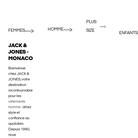
PLUS
HOMME
FEMMES
SIZE
ENFANTS
JACK &
JONES -
MONACO
Bienvenue
chez JACK &
JONES, votre
destination
incontournable
pour les
vêtements
homme
: alliez
style et
confiance au
quotidien.
Depuis 1990,
nous