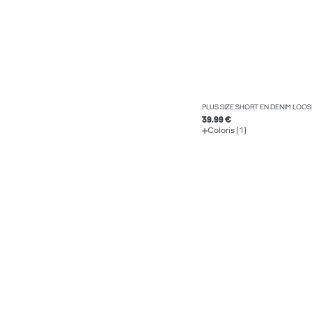
PLUS SIZE SHORT EN DENIM LOOSE
39.99 €
Coloris (1)