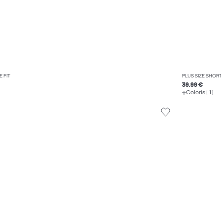
 FIT
PLUS SIZE SHORT
39.99 €
Coloris (1)