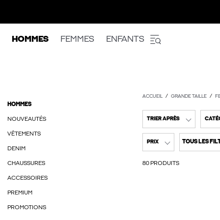
HOMMES
FEMMES
ENFANTS
ACCUEIL
GRANDE TAILLE
F
HOMMES
NOUVEAUTÉS
TRIER APRÈS
CATÉ
VÊTEMENTS
TOUS LES FIL
PRIX
DENIM
CHAUSSURES
80 PRODUITS
ACCESSOIRES
PREMIUM
PROMOTIONS