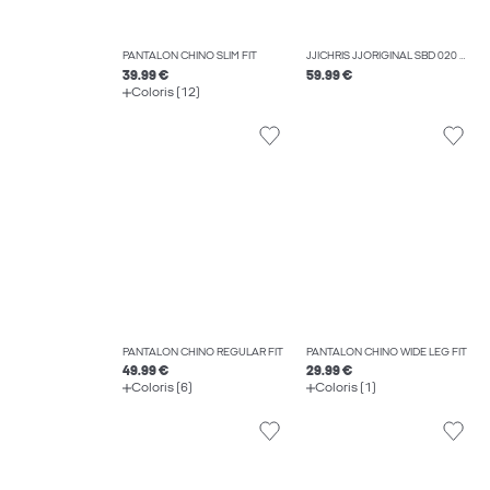
PANTALON CHINO SLIM FIT
JJICHRIS JJORIGINAL SBD 020 NOOS JEAN COUPE DÉCONTRACTÉE
39.99 €
59.99 €
Coloris (12)
PANTALON CHINO REGULAR FIT
PANTALON CHINO WIDE LEG FIT
49.99 €
29.99 €
Coloris (6)
Coloris (1)