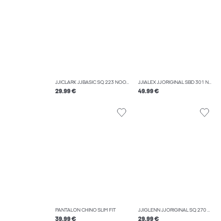
JJICLARK JJBASIC SQ 223 NOOS COUPE REGULAR
JJIALEX JJORIGINAL SBD 301 NOOS JEAN BAGGY FIT
29.99 €
49.99 €
PANTALON CHINO SLIM FIT
JJIGLENN JJORIGINAL SQ 270 NOOS JEAN SLIM
39.99 €
29.99 €