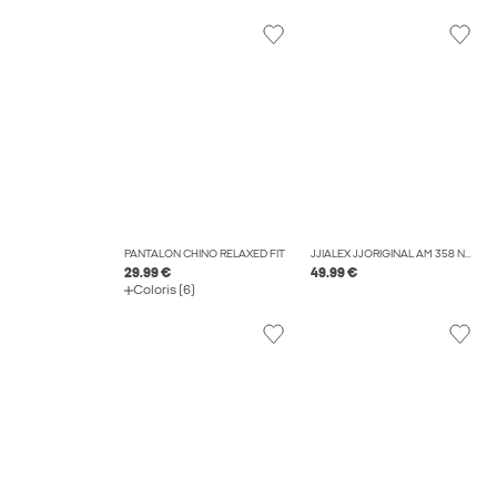
PANTALON CHINO RELAXED FIT
JJIALEX JJORIGINAL AM 358 NOOS JEAN BAGGY FIT
29.99 €
49.99 €
Coloris (6)