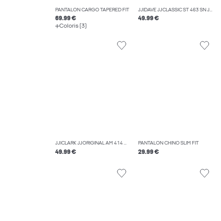
PANTALON CARGO TAPERED FIT
JJIDAVE JJCLASSIC ST 463 SN JEAN À COUPE WIDE
69.99 €
49.99 €
Coloris (3)
JJICLARK JJORIGINAL AM 414 NOOS COUPE REGULAR
PANTALON CHINO SLIM FIT
49.99 €
29.99 €