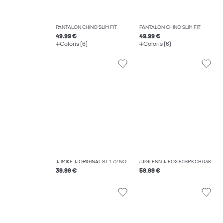
PANTALON CHINO SLIM FIT
PANTALON CHINO SLIM FIT
49.99 €
49.99 €
Coloris (6)
Coloris (6)
JJIMIKE JJORIGINAL ST 172 NOOS JEAN COUPE TAPERED
JJIGLENN JJFOX 50SPS CB 036 NOOS JEAN SLIM
39.99 €
59.99 €