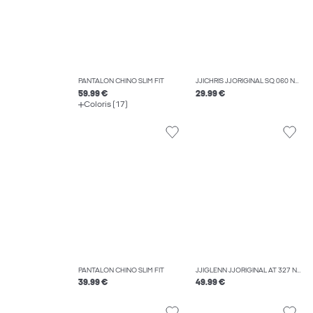
PANTALON CHINO SLIM FIT
JJICHRIS JJORIGINAL SQ 060 NOOS JEAN COUPE DÉCONTRACTÉE
59.99 €
29.99 €
Coloris (17)
PANTALON CHINO SLIM FIT
JJIGLENN JJORIGINAL AT 327 NOOS JEAN SLIM
39.99 €
49.99 €