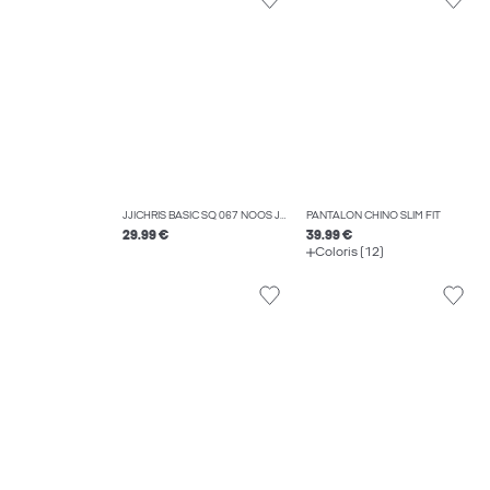
JJICHRIS BASIC SQ 067 NOOS JEAN COUPE DÉCONTRACTÉE
PANTALON CHINO SLIM FIT
29.99 €
39.99 €
Coloris (12)