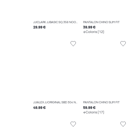
JJICLARK JJBASIC SQ 356 NOOS COUPE REGULAR
PANTALON CHINO SLIM FIT
29.99 €
39.99 €
Coloris (12)
JJIALEX JJORIGINAL SBD 304 NOOS JEAN BAGGY FIT
PANTALON CHINO SLIM FIT
49.99 €
59.99 €
Coloris (17)