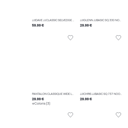
JJIDAVE JJCLASSIC SELVEDGE AM 633 STYD JEAN À COUPE WIDE
JJIGLENN JJBASIC SQ 330 NOOS JEAN SLIM
59.99 €
29.99 €
PANTALON CLASSIQUE WIDE LEG FIT
JJICHRIS JJBASIC SQ 737 NOOS JEAN COUPE DÉCONTRACTÉE
29.99 €
29.99 €
Coloris (3)