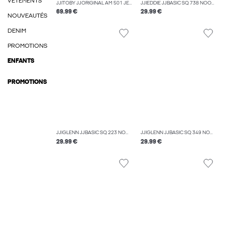
VÊTEMENTS
JJITOBY JJORIGINAL AM 501 JEAN COUPE ÉVASÉE
JJIEDDIE JJBASIC SQ 738 NOOS JEAN À COUPE LOOSE
69.99 €
29.99 €
NOUVEAUTÉS
DENIM
PROMOTIONS
ENFANTS
PROMOTIONS
JJIGLENN JJBASIC SQ 223 NOOS JEAN SLIM
JJIGLENN JJBASIC SQ 349 NOOS JEAN SLIM
29.99 €
29.99 €