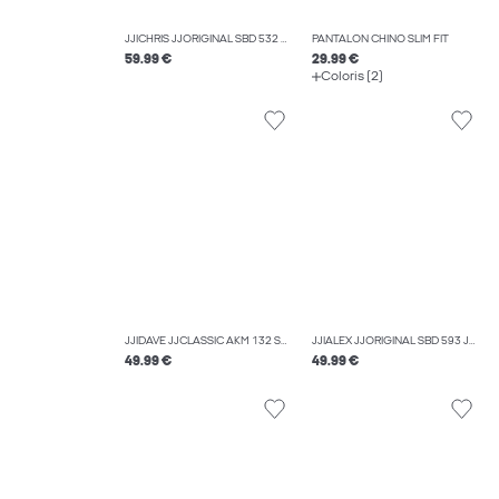
JJICHRIS JJORIGINAL SBD 532 NOOS JEAN COUPE DÉCONTRACTÉE
PANTALON CHINO SLIM FIT
59.99 €
29.99 €
Coloris (2)
JJIDAVE JJCLASSIC AKM 132 SN JEAN À COUPE WIDE
JJIALEX JJORIGINAL SBD 593 JEAN BAGGY FIT
49.99 €
49.99 €