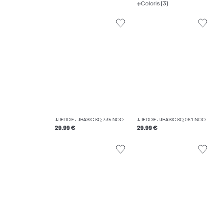
Coloris (3)
JJIEDDIE JJBASIC SQ 735 NOOS JEAN À COUPE LOOSE
JJIEDDIE JJBASIC SQ 061 NOOS JEAN À COUPE AMPLE
29.99 €
29.99 €