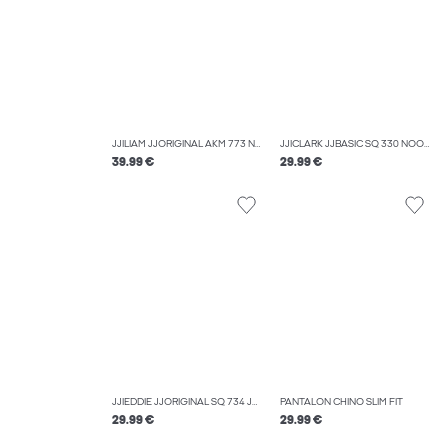
JJILIAM JJORIGINAL AKM 773 NOOS JEAN SKINNY
JJICLARK JJBASIC SQ 330 NOOS COUPE REGULAR
39.99 €
29.99 €
JJIEDDIE JJORIGINAL SQ 734 JEAN À COUPE LOOSE
PANTALON CHINO SLIM FIT
29.99 €
29.99 €