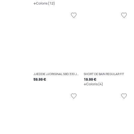
Coloris (12)
JJIEDDIE JJORIGINAL SBD 330 JEAN À COUPE LOOSE
SHORT DE BAIN REGULAR FIT
59.99 €
19.99 €
Coloris (4)