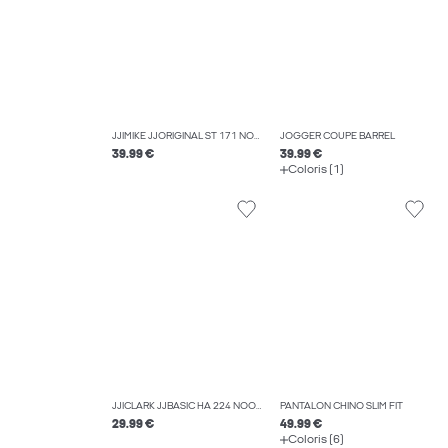
JJIMIKE JJORIGINAL ST 171 NOOS JEAN COUPE TAPERED
JOGGER COUPE BARREL
39.99 €
39.99 €
Coloris (1)
JJICLARK JJBASIC HA 224 NOOS COUPE REGULAR
PANTALON CHINO SLIM FIT
29.99 €
49.99 €
Coloris (6)