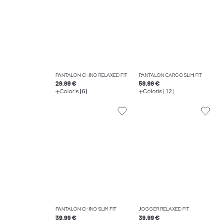
PANTALON CHINO RELAXED FIT
PANTALON CARGO SLIM FIT
29.99 €
59.99 €
Coloris (6)
Coloris (12)
PANTALON CHINO SLIM FIT
JOGGER RELAXED FIT
39.99 €
39.99 €