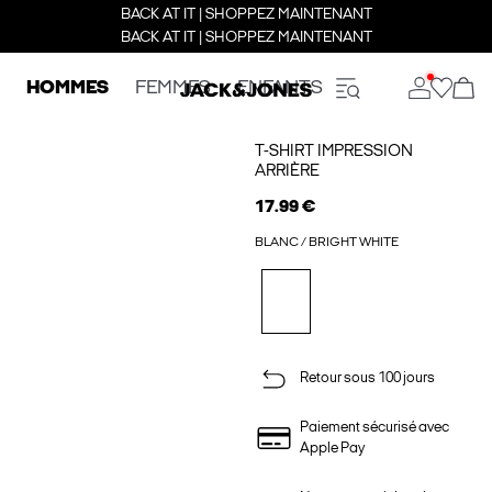
BACK AT IT | SHOPPEZ MAINTENANT
BACK AT IT | SHOPPEZ MAINTENANT
HOMMES
FEMMES
ENFANTS
T-SHIRT IMPRESSION
ARRIÈRE
17.99 €
BLANC / BRIGHT WHITE
Retour sous 100 jours
Paiement sécurisé avec
Apple Pay