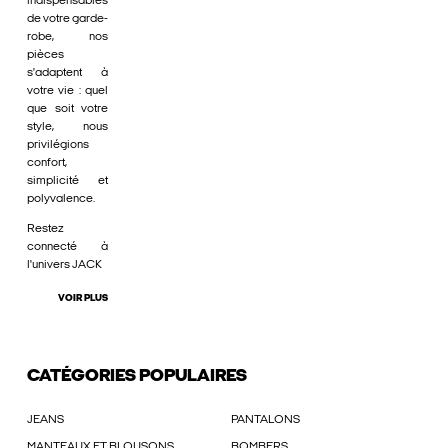
indispensables
de votre garde-
robe, nos
pièces
s'adaptent à
votre vie : quel
que soit votre
style, nous
privilégions
confort,
simplicité et
polyvalence.
Restez
connecté à
l'univers JACK
VOIR PLUS
CATÉGORIES POPULAIRES
JEANS
PANTALONS
MANTEAUX ET BLOUSONS
BOMBERS