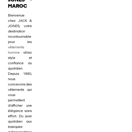
JONES -
MAROC
Bienvenue
chez JACK &
JONES, votre
destination
incontournable
pour les
vêtements
homme
: alliez
style et
confiance au
quotidien.
Depuis 1990,
nous
concevons des
vêtements qui
vous
permettent
d'afficher une
élégance sans
effort. Du jean
quotidien aux
basiques