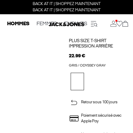
BACK AT IT | SHOPPEZ MAINTENANT
BACK AT IT | SHOPPEZ MAINTENANT
HOMMES
FEMMES
ENFANTS
PLUS SIZE T-SHIRT
IMPRESSION ARRIÈRE
22.99 €
GRIS / ODYSSEY GRAY
Retour sous 100 jours
Paiement sécurisé avec
Apple Pay