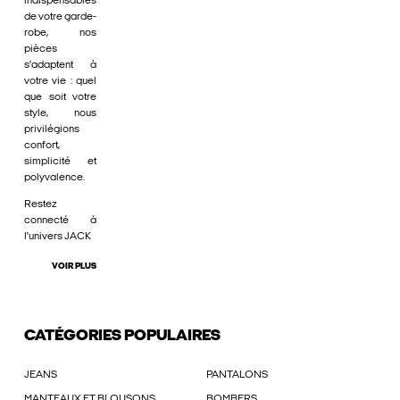
indispensables
de votre garde-
robe, nos
pièces
s'adaptent à
votre vie : quel
que soit votre
style, nous
privilégions
confort,
simplicité et
polyvalence.
Restez
connecté à
l'univers JACK
VOIR PLUS
CATÉGORIES POPULAIRES
JEANS
PANTALONS
MANTEAUX ET BLOUSONS
BOMBERS