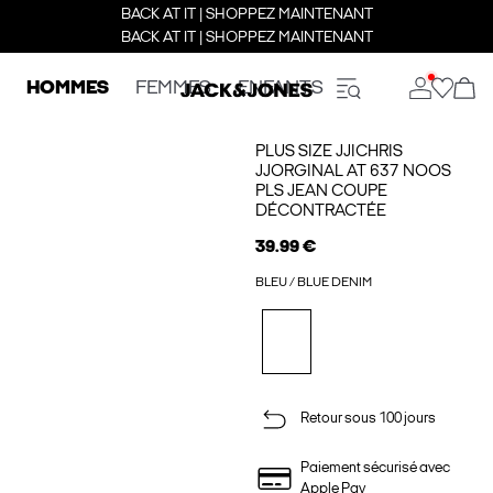
BACK AT IT | SHOPPEZ MAINTENANT
BACK AT IT | SHOPPEZ MAINTENANT
HOMMES
FEMMES
ENFANTS
PLUS SIZE JJICHRIS
JJORGINAL AT 637 NOOS
PLS JEAN COUPE
DÉCONTRACTÉE
39.99 €
BLEU / BLUE DENIM
Retour sous 100 jours
Paiement sécurisé avec
Apple Pay