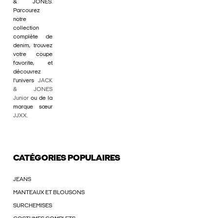
& JONES.
Parcourez
notre
collection
complète de
denim, trouvez
votre coupe
favorite, et
découvrez
l'univers
JACK
& JONES
Junior
ou de la
marque sœur
JJXX
.
CATÉGORIES POPULAIRES
JEANS
MANTEAUX ET BLOUSONS
SURCHEMISES