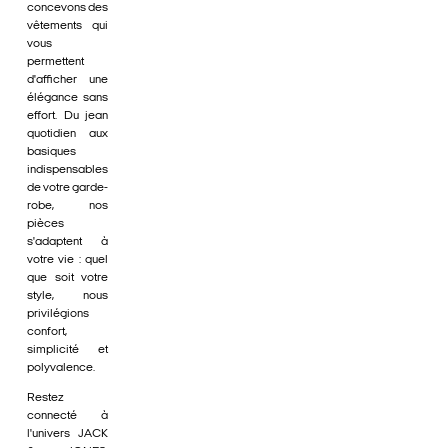
concevons des
vêtements qui
vous
permettent
d'afficher une
élégance sans
effort. Du jean
quotidien aux
basiques
indispensables
de votre garde-
robe, nos
pièces
s'adaptent à
votre vie : quel
que soit votre
style, nous
privilégions
confort,
simplicité et
polyvalence.
Restez
connecté à
l'univers JACK