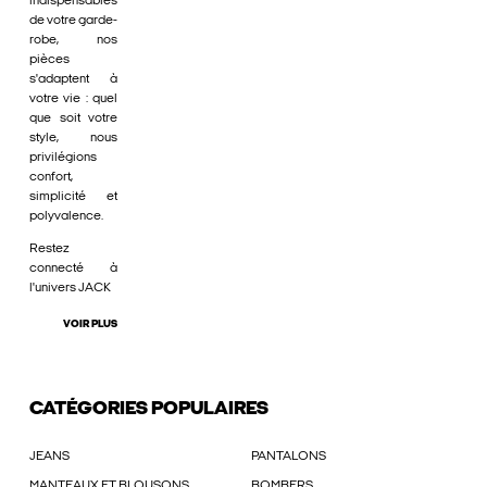
indispensables
de votre garde-
robe, nos
pièces
s'adaptent à
votre vie : quel
que soit votre
style, nous
privilégions
confort,
simplicité et
polyvalence.
Restez
connecté à
l'univers JACK
VOIR PLUS
CATÉGORIES POPULAIRES
JEANS
PANTALONS
MANTEAUX ET BLOUSONS
BOMBERS