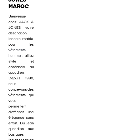
JONES -
MAROC
Bienvenue
chez JACK &
JONES, votre
destination
incontournable
pour les
vêtements
homme
: alliez
style et
confiance au
quotidien.
Depuis 1990,
nous
concevons des
vêtements qui
vous
permettent
d'afficher une
élégance sans
effort. Du jean
quotidien aux
basiques