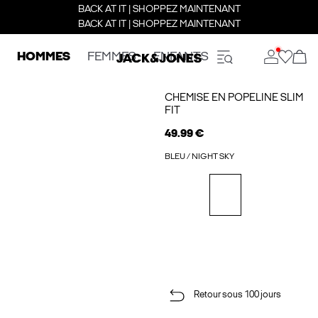
BACK AT IT | SHOPPEZ MAINTENANT
BACK AT IT | SHOPPEZ MAINTENANT
HOMMES
FEMMES
ENFANTS
CHEMISE EN POPELINE SLIM
FIT
49.99 €
BLEU / NIGHT SKY
Retour sous 100 jours