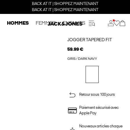
BACK AT IT | SHOPPEZ MAINTENANT
BACK AT IT | SHOPPEZ MAINTENANT
HOMMES
FEMMES
ENFANTS
JOGGER TAPERED FIT
59.99 €
GRIS / DARK NAVY
Retour sous 100 jours
Paiement sécurisé avec
Apple Pay
Nouveaux articles chaque