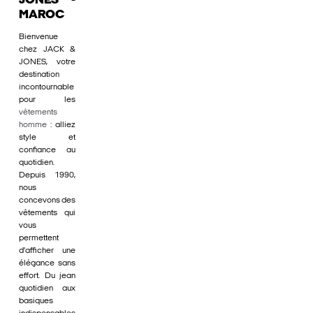
JONES -
MAROC
Bienvenue
chez JACK &
JONES, votre
destination
incontournable
pour les
vêtements
homme
: alliez
style et
confiance au
quotidien.
Depuis 1990,
nous
concevons des
vêtements qui
vous
permettent
d'afficher une
élégance sans
effort. Du jean
quotidien aux
basiques