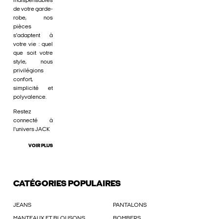
indispensables
de votre garde-
robe, nos
pièces
s'adaptent à
votre vie : quel
que soit votre
style, nous
privilégions
confort,
simplicité et
polyvalence.
Restez
connecté à
l'univers JACK
VOIR PLUS
CATÉGORIES POPULAIRES
JEANS
PANTALONS
MANTEAUX ET BLOUSONS
BOMBERS