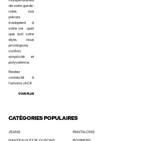
indispensables
de votre garde-
robe, nos
pièces
s'adaptent à
votre vie : quel
que soit votre
style, nous
privilégions
confort,
simplicité et
polyvalence.
Restez
connecté à
l'univers JACK
VOIR PLUS
CATÉGORIES POPULAIRES
JEANS
PANTALONS
MANTEAUX ET BLOUSONS
BOMBERS