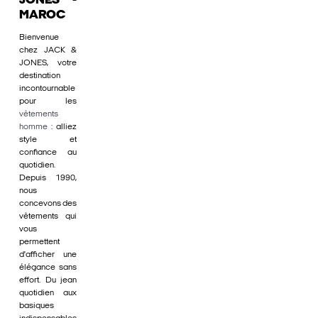
JONES -
MAROC
Bienvenue
chez JACK &
JONES, votre
destination
incontournable
pour les
vêtements
homme
: alliez
style et
confiance au
quotidien.
Depuis 1990,
nous
concevons des
vêtements qui
vous
permettent
d'afficher une
élégance sans
effort. Du jean
quotidien aux
basiques