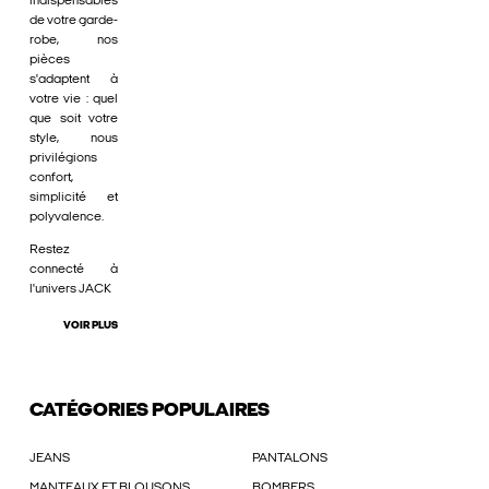
indispensables
de votre garde-
robe, nos
pièces
s'adaptent à
votre vie : quel
que soit votre
style, nous
privilégions
confort,
simplicité et
polyvalence.
Restez
connecté à
l'univers JACK
VOIR PLUS
CATÉGORIES POPULAIRES
JEANS
PANTALONS
MANTEAUX ET BLOUSONS
BOMBERS