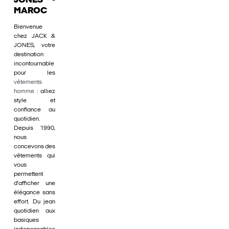
JONES -
MAROC
Bienvenue
chez JACK &
JONES, votre
destination
incontournable
pour les
vêtements
homme
: alliez
style et
confiance au
quotidien.
Depuis 1990,
nous
concevons des
vêtements qui
vous
permettent
d'afficher une
élégance sans
effort. Du jean
quotidien aux
basiques