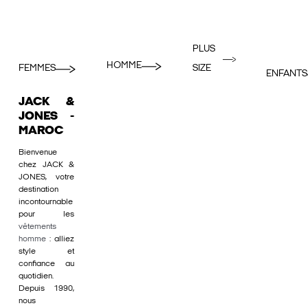
PLUS
HOMME
FEMMES
SIZE
ENFANTS
JACK &
JONES -
MAROC
Bienvenue
chez JACK &
JONES, votre
destination
incontournable
pour les
vêtements
homme
: alliez
style et
confiance au
quotidien.
Depuis 1990,
nous