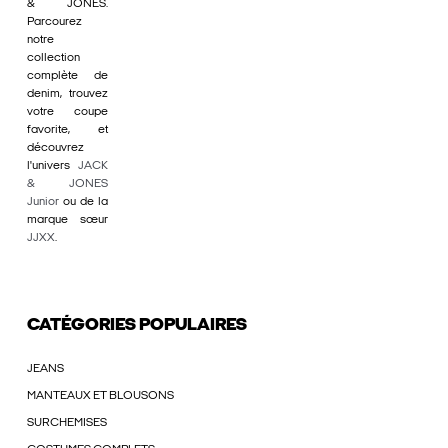
& JONES.
Parcourez
notre
collection
complète de
denim, trouvez
votre coupe
favorite, et
découvrez
l'univers
JACK
& JONES
Junior
ou de la
marque sœur
JJXX
.
CATÉGORIES POPULAIRES
JEANS
MANTEAUX ET BLOUSONS
SURCHEMISES