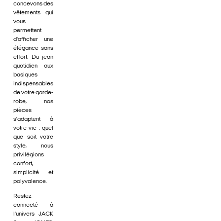
concevons des
vêtements qui
vous
permettent
d'afficher une
élégance sans
effort. Du jean
quotidien aux
basiques
indispensables
de votre garde-
robe, nos
pièces
s'adaptent à
votre vie : quel
que soit votre
style, nous
privilégions
confort,
simplicité et
polyvalence.
Restez
connecté à
l'univers JACK