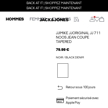
BACK AT IT | SHOPPEZ MAINTENANT
BACK AT IT | SHOPPEZ MAINTENANT
HOMMES
FEMMES
ENFANTS
JJIMIKE JJORIGINAL JJ 711
NOOS JEAN COUPE
TAPERED
79.99 €
NOIR / BLACK DENIM
Retour sous 100 jours
Paiement sécurisé avec
Apple Pay