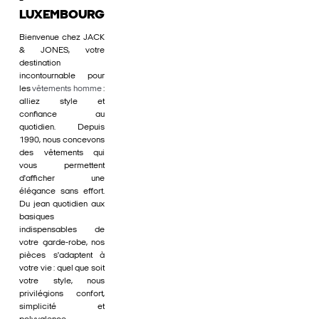
-
LUXEMBOURG
Bienvenue chez JACK
& JONES, votre
destination
incontournable pour
les
vêtements homme
:
alliez style et
confiance au
quotidien. Depuis
1990, nous concevons
des vêtements qui
vous permettent
d'afficher une
élégance sans effort.
Du jean quotidien aux
basiques
indispensables de
votre garde-robe, nos
pièces s'adaptent à
votre vie : quel que soit
votre style, nous
privilégions confort,
simplicité et