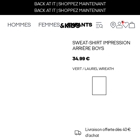
BACK AT IT | SHOPPEZ MAINTENANT
BACK AT IT | SHOPPEZ MAINTENANT
HOMMES
FEMMES
ENFANTS
SWEAT-SHIRT IMPRESSION
ARRIÈRE BOYS
34.99 €
VERT / LAUREL WREATH
Livraison offerte dès 40 €
d'achat