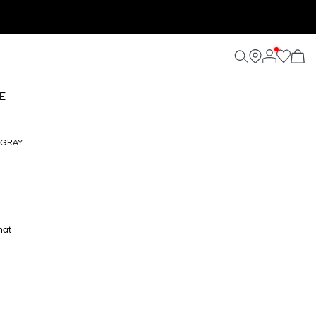
E
 GRAY
hat