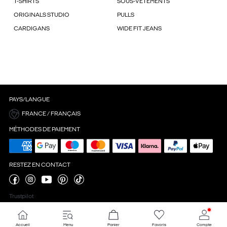
T-SHIRTS
SOUS-VÊTEMENTS
ORIGINALS STUDIO
PULLS
CARDIGANS
WIDE FIT JEANS
PAYS/LANGUE
FRANCE / FRANÇAIS
MÉTHODES DE PAIEMENT
RESTEZ EN CONTACT
Trustpilot
Accueil
Menu
Panier
Favoris
Compte
Paramètres des cookies