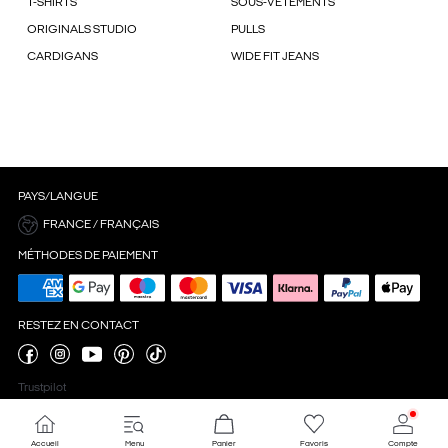
T-SHIRTS
SOUS-VÊTEMENTS
ORIGINALS STUDIO
PULLS
CARDIGANS
WIDE FIT JEANS
PAYS/LANGUE
FRANCE / FRANÇAIS
MÉTHODES DE PAIEMENT
RESTEZ EN CONTACT
Trustpilot
Accueil
Menu
Panier
Favoris
Compte
Paramètres des cookies