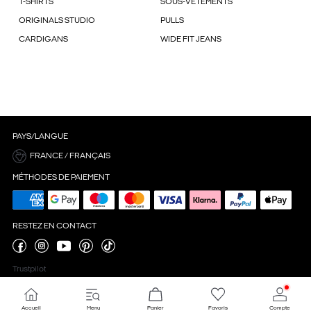
T-SHIRTS
SOUS-VÊTEMENTS
ORIGINALS STUDIO
PULLS
CARDIGANS
WIDE FIT JEANS
PAYS/LANGUE
FRANCE / FRANÇAIS
MÉTHODES DE PAIEMENT
RESTEZ EN CONTACT
Trustpilot
Accueil
Menu
Panier
Favoris
Compte
Paramètres des cookies