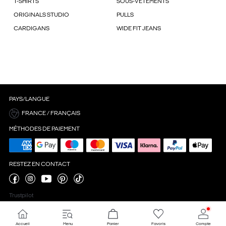
T-SHIRTS
SOUS-VÊTEMENTS
ORIGINALS STUDIO
PULLS
CARDIGANS
WIDE FIT JEANS
PAYS/LANGUE
FRANCE / FRANÇAIS
MÉTHODES DE PAIEMENT
RESTEZ EN CONTACT
Trustpilot
Accueil
Menu
Panier
Favoris
Compte
Paramètres des cookies