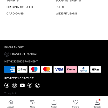
T-SHIRTS
SOUS-VÊTEMENTS
ORIGINALS STUDIO
PULLS
CARDIGANS
WIDE FIT JEANS
PAYS/LANGUE
FRANCE / FRANÇAIS
MÉTHODES DE PAIEMENT
RESTEZ EN CONTACT
Trustpilot
Accueil
Menu
Panier
Favoris
Compte
Paramètres des cookies