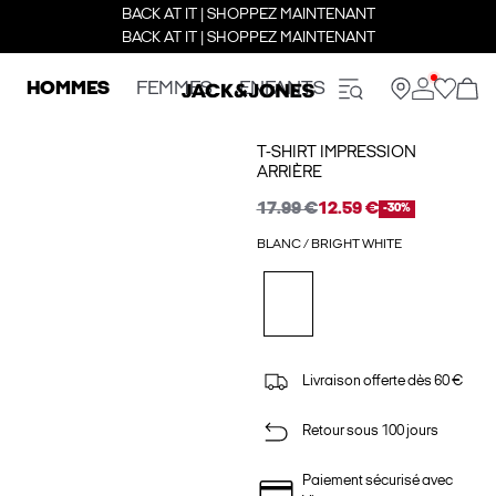
BACK AT IT | SHOPPEZ MAINTENANT
BACK AT IT | SHOPPEZ MAINTENANT
HOMMES
FEMMES
ENFANTS
T-SHIRT IMPRESSION
ARRIÈRE
17.99 €
12.59 €
-30%
BLANC / BRIGHT WHITE
Livraison offerte dès 60 €
Retour sous 100 jours
Paiement sécurisé avec