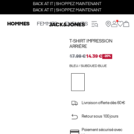
BACK AT IT | SHOPPEZ MAINTENANT
BACK AT IT | SHOPPEZ MAINTENANT
HOMMES
FEMMES
ENFANTS
T-SHIRT IMPRESSION
ARRIÈRE
17.99 €
14.39 €
-20%
BLEU / SUBDUED BLUE
Livraison offerte dès 60 €
Retour sous 100 jours
Paiement sécurisé avec