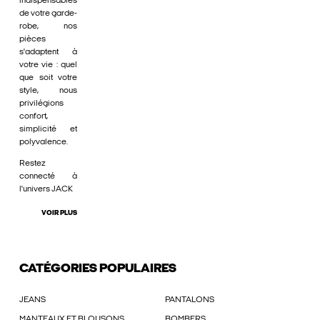
indispensables
de votre garde-
robe, nos
pièces
s'adaptent à
votre vie : quel
que soit votre
style, nous
privilégions
confort,
simplicité et
polyvalence.
Restez
connecté à
l'univers JACK
VOIR PLUS
CATÉGORIES POPULAIRES
JEANS
PANTALONS
MANTEAUX ET BLOUSONS
BOMBERS