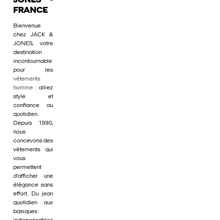
JONES -
FRANCE
Bienvenue
chez JACK &
JONES, votre
destination
incontournable
pour les
vêtements
homme
: alliez
style et
confiance au
quotidien.
Depuis 1990,
nous
concevons des
vêtements qui
vous
permettent
d'afficher une
élégance sans
effort. Du jean
quotidien aux
basiques