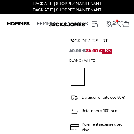
BACK AT IT | SHOPPEZ MAINTENANT
BACK AT IT | SHOPPEZ MAINTENANT
HOMMES
FEMMES
ENFANTS
PACK DE 4 T-SHIRT
49.99 €
34.99 €
-30%
BLANC / WHITE
Livraison offerte dès 60 €
Retour sous 100 jours
Paiement sécurisé avec
Visa