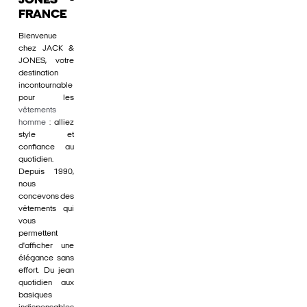
JONES -
FRANCE
Bienvenue
chez JACK &
JONES, votre
destination
incontournable
pour les
vêtements
homme
: alliez
style et
confiance au
quotidien.
Depuis 1990,
nous
concevons des
vêtements qui
vous
permettent
d'afficher une
élégance sans
effort. Du jean
quotidien aux
basiques