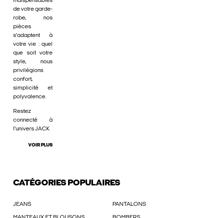
indispensables
de votre garde-
robe, nos
pièces
s'adaptent à
votre vie : quel
que soit votre
style, nous
privilégions
confort,
simplicité et
polyvalence.
Restez
connecté à
l'univers JACK
VOIR PLUS
CATÉGORIES POPULAIRES
JEANS
PANTALONS
MANTEAUX ET BLOUSONS
BOMBERS