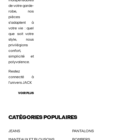
indispensables
de votre garde-
robe, nos
pièces
s'adaptent à
votre vie : quel
que soit votre
style, nous
privilégions
confort,
simplicité et
polyvalence.
Restez
connecté à
l'univers JACK
VOIR PLUS
CATÉGORIES POPULAIRES
JEANS
PANTALONS
MANTEAUX ET BLOUSONS
BOMBERS