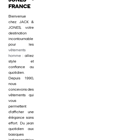
JONES -
FRANCE
Bienvenue
chez JACK &
JONES, votre
destination
incontournable
pour les
vêtements
homme
: alliez
style et
confiance au
quotidien.
Depuis 1990,
nous
concevons des
vêtements qui
vous
permettent
d'afficher une
élégance sans
effort. Du jean
quotidien aux
basiques