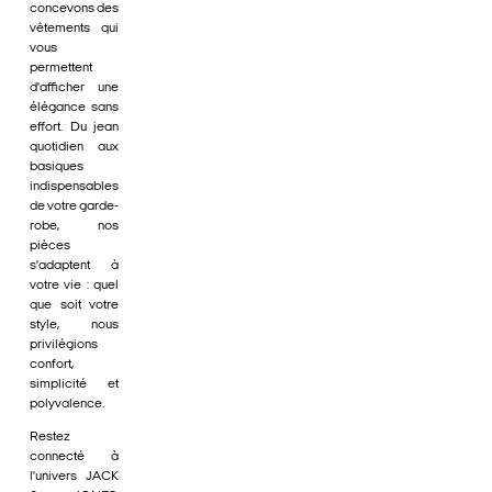
concevons des
vêtements qui
vous
permettent
d'afficher une
élégance sans
effort. Du jean
quotidien aux
basiques
indispensables
de votre garde-
robe, nos
pièces
s'adaptent à
votre vie : quel
que soit votre
style, nous
privilégions
confort,
simplicité et
polyvalence.
Restez
connecté à
l'univers JACK