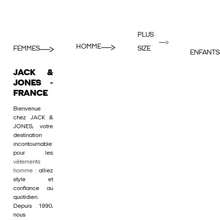
PLUS
HOMME
FEMMES
SIZE
ENFANTS
JACK &
JONES -
FRANCE
Bienvenue
chez JACK &
JONES, votre
destination
incontournable
pour les
vêtements
homme
: alliez
style et
confiance au
quotidien.
Depuis 1990,
nous