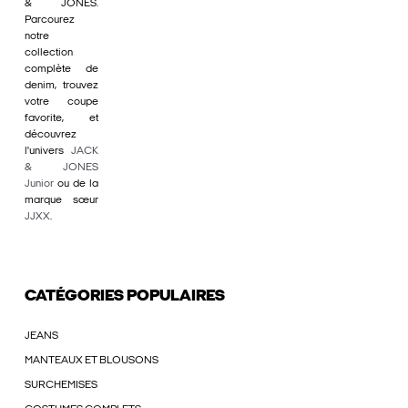
& JONES.
Parcourez
notre
collection
complète de
denim, trouvez
votre coupe
favorite, et
découvrez
l'univers
JACK
& JONES
Junior
ou de la
marque sœur
JJXX
.
CATÉGORIES POPULAIRES
JEANS
MANTEAUX ET BLOUSONS
SURCHEMISES