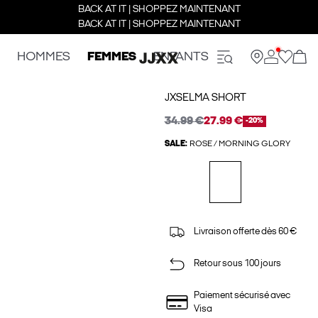
BACK AT IT | SHOPPEZ MAINTENANT
BACK AT IT | SHOPPEZ MAINTENANT
HOMMES
FEMMES
ENFANTS
JXSELMA SHORT
34.99 €
27.99 €
-20%
SALE:
ROSE / MORNING GLORY
Livraison offerte dès 60 €
Retour sous 100 jours
Paiement sécurisé avec
Visa