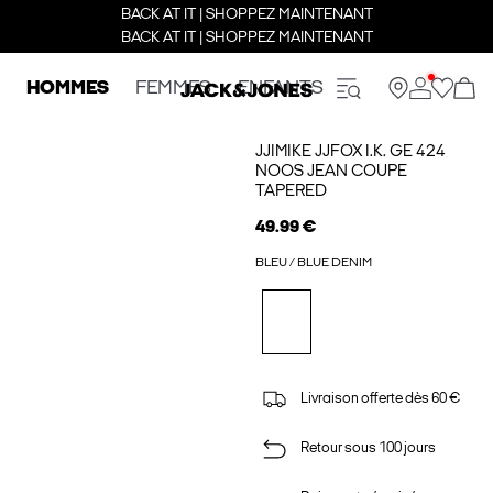
BACK AT IT | SHOPPEZ MAINTENANT
BACK AT IT | SHOPPEZ MAINTENANT
HOMMES
FEMMES
ENFANTS
JJIMIKE JJFOX I.K. GE 424
NOOS JEAN COUPE
TAPERED
49.99 €
BLEU / BLUE DENIM
Livraison offerte dès 60 €
Retour sous 100 jours