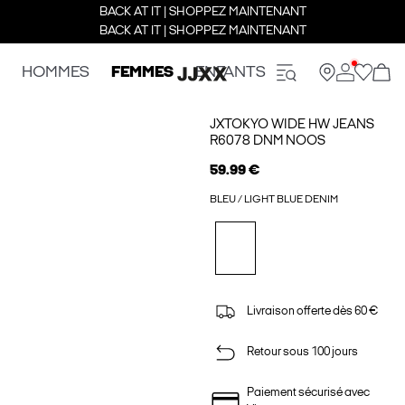
BACK AT IT | SHOPPEZ MAINTENANT
BACK AT IT | SHOPPEZ MAINTENANT
HOMMES
FEMMES
ENFANTS
JXTOKYO WIDE HW JEANS
R6078 DNM NOOS
59.99 €
BLEU / LIGHT BLUE DENIM
Livraison offerte dès 60 €
Retour sous 100 jours
Paiement sécurisé avec