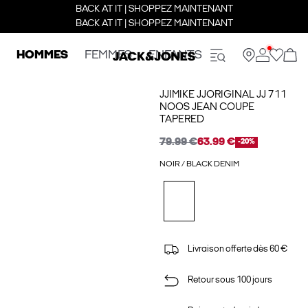
BACK AT IT | SHOPPEZ MAINTENANT
BACK AT IT | SHOPPEZ MAINTENANT
HOMMES
FEMMES
ENFANTS
JJIMIKE JJORIGINAL JJ 711
NOOS JEAN COUPE
TAPERED
79.99 €
63.99 €
-20%
NOIR / BLACK DENIM
Livraison offerte dès 60 €
Retour sous 100 jours