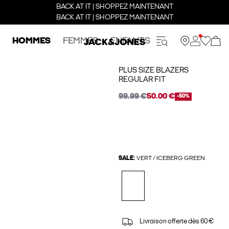
BACK AT IT | SHOPPEZ MAINTENANT
BACK AT IT | SHOPPEZ MAINTENANT
HOMMES
FEMMES
ENFANTS
PLUS SIZE BLAZERS
REGULAR FIT
99.99 €
50.00 €
-50%
SALE:
VERT / ICEBERG GREEN
Livraison offerte dès 60 €