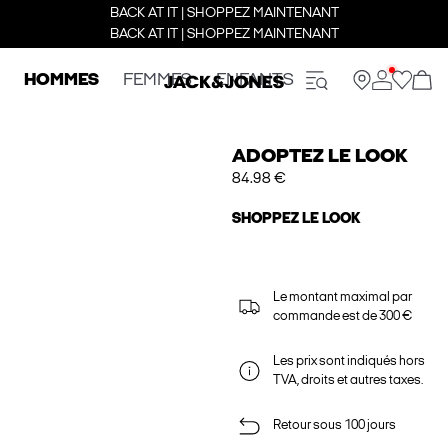
BACK AT IT | SHOPPEZ MAINTENANT
BACK AT IT | SHOPPEZ MAINTENANT
HOMMES
FEMMES
ENFANTS
ADOPTEZ LE LOOK
84.98 €
SHOPPEZ LE LOOK
Le montant maximal par
commande est de 300 €
Les prix sont indiqués hors
TVA, droits et autres taxes.
Retour sous 100 jours