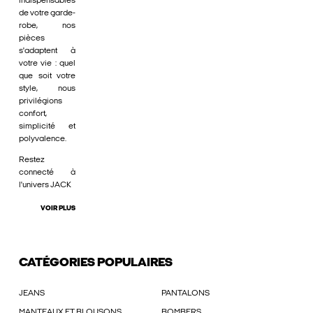
indispensables
de votre garde-
robe, nos
pièces
s'adaptent à
votre vie : quel
que soit votre
style, nous
privilégions
confort,
simplicité et
polyvalence.
Restez
connecté à
l'univers JACK
VOIR PLUS
CATÉGORIES POPULAIRES
JEANS
PANTALONS
MANTEAUX ET BLOUSONS
BOMBERS