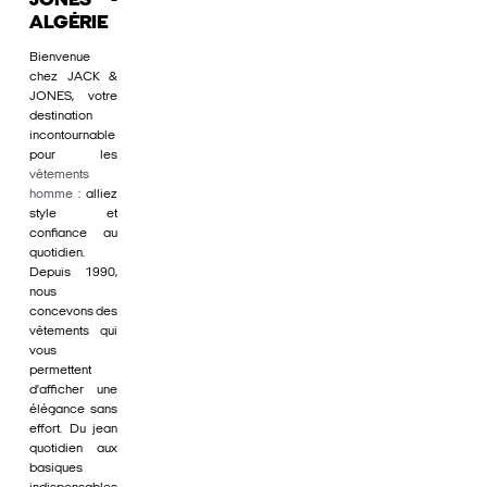
JONES -
ALGÉRIE
Bienvenue
chez JACK &
JONES, votre
destination
incontournable
pour les
vêtements
homme
: alliez
style et
confiance au
quotidien.
Depuis 1990,
nous
concevons des
vêtements qui
vous
permettent
d'afficher une
élégance sans
effort. Du jean
quotidien aux
basiques